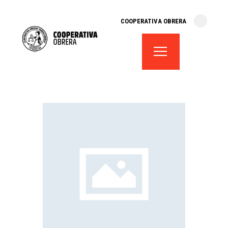
cooperativa obrera
COOPERATIVA OBRERA
fes-te soci
teatre el magatzem
aula de teatre
territori cooperatiu
monogràfics
lloguer d’espais