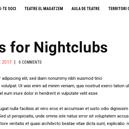
cooperativa obrera
S-TE SOCI
TEATRE EL MAGATZEM
AULA DE TEATRE
TERRITORI 
fes-te soci
teatre el magatzem
 for Nightclubs
aula de teatre
E 2017
0
COMMENTS
territori cooperatiu
 adipiscing elit, sed diam nonummy nibh euismod tinci
monogràfics
olutpat. Ut wisi enim ad minim veniam, quis nostrud exerci tation ull
um iriure dolor in hendrerit in vulputate velit esse.
lloguer d’espais
giat nulla facilisis at vero eros et accumsan et iusto odio dignissim 
i. Sed ut perspiciatis, unde omnis iste natus error sit voluptatem a
tore veritatis et quasi architecto beatae vitae dicta sunt, explicab