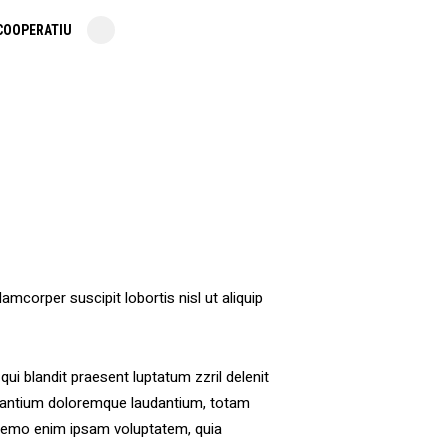
COOPERATIU
amcorper suscipit lobortis nisl ut aliquip
qui blandit praesent luptatum zzril delenit
ccusantium doloremque laudantium, totam
o. nemo enim ipsam voluptatem, quia