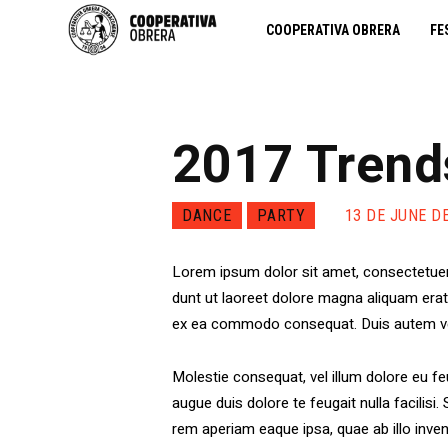
COOPERATIVA OBRERA
FE
2017 Trends
DANCE
PARTY
13 DE JUNE D
Lorem ipsum dolor sit amet, consectetuer
dunt ut laoreet dolore magna aliquam erat v
ex ea commodo consequat. Duis autem vel e
Molestie consequat, vel illum dolore eu feu
augue duis dolore te feugait nulla facilis
rem aperiam eaque ipsa, quae ab illo inven