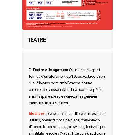
TEATRE
El
Teatre el Magatzem
és un teatre de petit
format, d’un aforament de 150 espectadors i en
el què la proximitat amb l’escena és una
característica essencial: la interacció del públic
amb l’espai escènic és directa i es generen
moments màgics i únics.
Ideal per:
presentacions de llibres i altres actes
literaris, presentacions de discs, presentació
d’obres de teatre, dansa, clown etc, festivals per
a instituts i escoles (Nadal, fi de curs), audicions