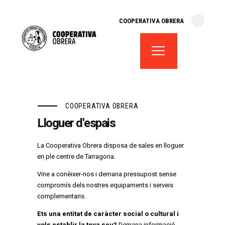
cooperativa obrera
COOPERATIVA OBRERA
fes-te soci
teatre el magatzem
aula de teatre
territori cooperatiu
monogràfics
COOPERATIVA OBRERA
lloguer d’espais
Lloguer d'espais
La Cooperativa Obrera disposa de sales en lloguer
en ple centre de Tarragona.
Vine a conèixer-nos i demana pressupost sense
compromís dels nostres equipaments i serveis
complementaris.
Ets una entitat de caràcter social o cultural i
vols establir la teva seu?
Demana informació