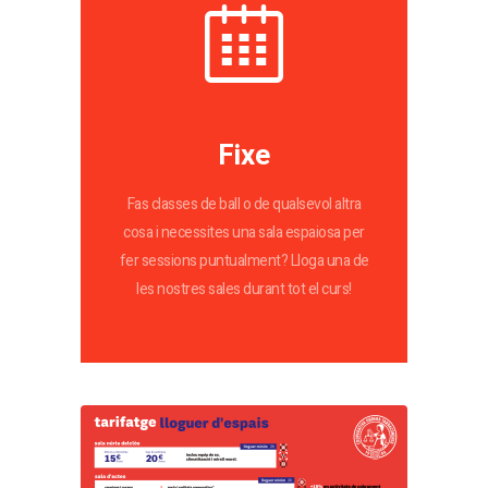
Fixe
Fas classes de ball o de qualsevol altra
cosa i necessites una sala espaiosa per
fer sessions puntualment? Lloga una de
les nostres sales durant tot el curs!