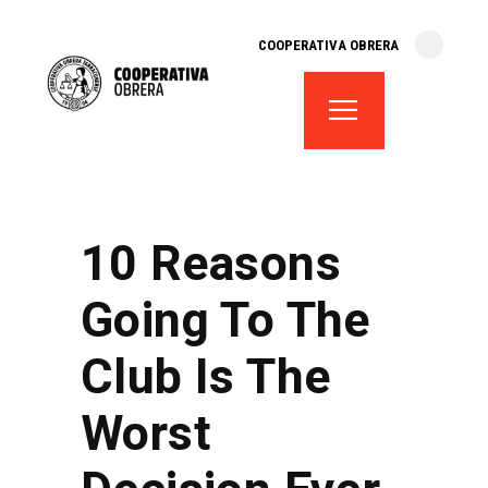
cooperativa obrera
COOPERATIVA OBRERA
fes-te soci
teatre el magatzem
aula de teatre
territori cooperatiu
monogràfics
10 Reasons
lloguer d’espais
Going To The
Club Is The
Worst