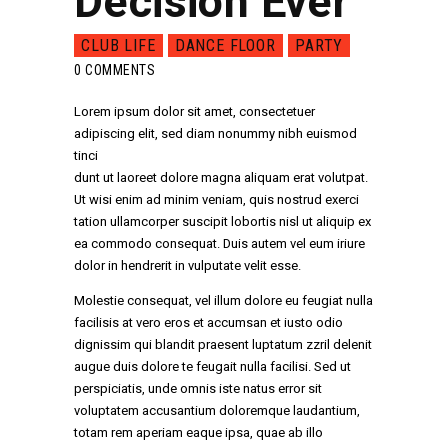
Decision Ever
CLUB LIFE
DANCE FLOOR
PARTY
0
COMMENTS
Lorem ipsum dolor sit amet, consectetuer
adipiscing elit, sed diam nonummy nibh euismod
tinci
dunt ut laoreet dolore magna aliquam erat volutpat.
Ut wisi enim ad minim veniam, quis nostrud exerci
tation ullamcorper suscipit lobortis nisl ut aliquip ex
ea commodo consequat. Duis autem vel eum iriure
dolor in hendrerit in vulputate velit esse.
Molestie consequat, vel illum dolore eu feugiat nulla
facilisis at vero eros et accumsan et iusto odio
dignissim qui blandit praesent luptatum zzril delenit
augue duis dolore te feugait nulla facilisi. Sed ut
perspiciatis, unde omnis iste natus error sit
voluptatem accusantium doloremque laudantium,
totam rem aperiam eaque ipsa, quae ab illo