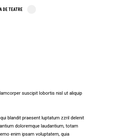
A DE TEATRE
amcorper suscipit lobortis nisl ut aliquip
qui blandit praesent luptatum zzril delenit
ccusantium doloremque laudantium, totam
o. nemo enim ipsam voluptatem, quia