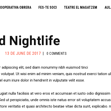
cooperativa obrera
OOPERATIVA OBRERA
FES-TE SOCI
TEATRE EL MAGATZEM
AUL
fes-te soci
teatre el magatzem
d Nightlife
aula de teatre
13 DE JUNE DE 2017
0
COMMENTS
territori cooperatiu
 adipiscing elit, sed diam nonummy nibh euismod tinci
monogràfics
olutpat. Ut wisi enim ad minim veniam, quis nostrud exerci tation ull
um iriure dolor in hendrerit in vulputate velit esse.
lloguer d’espais
giat nulla facilisis at vero eros et accumsan et iusto odio dignissim 
i. Sed ut perspiciatis, unde omnis iste natus error sit voluptatem a
tore veritatis et quasi architecto beatae vitae dicta sunt, explicab