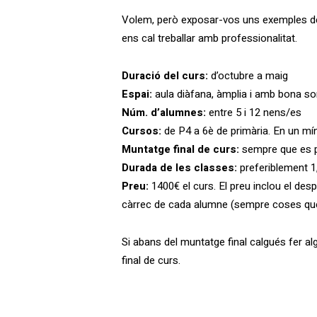
Volem, però exposar-vos uns exemples de l
ens cal treballar amb professionalitat.
Duració del curs:
d’octubre a maig
Espai:
aula diàfana, àmplia i amb bona son
Núm. d’alumnes:
entre 5 i 12 nens/es
Cursos:
de P4 a 6è de primària. En un mín
Muntatge final de curs:
sempre que es pu
Durada de les classes:
preferiblement 1,
Preu:
1400€ el curs. El preu inclou el des
càrrec de cada alumne (sempre coses que 
Si abans del muntatge final calgués fer al
final de curs.