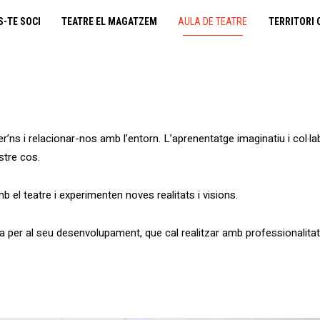
cooperativa obrera
S-TE SOCI
TEATRE EL MAGATZEM
AULA DE TEATRE
TERRITORI 
fes-te soci
teatre el magatzem
aula de teatre
r’ns i relacionar-nos amb l’entorn. L’aprenentatge imaginatiu i col·la
stre cos.
territori cooperatiu
 el teatre i experimenten noves realitats i visions.
monogràfics
a per al seu desenvolupament, que cal realitzar amb professionalitat
lloguer d’espais