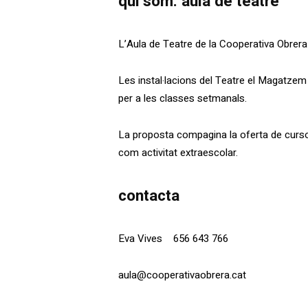
qui som: aula de teatre
L’Aula de Teatre de la Cooperativa Obrera
Les instal·lacions del Teatre el Magatzem
per a les classes setmanals.
La proposta compagina la oferta de cursos
com activitat extraescolar.
contacta
Eva Vives 656 643 766
aula@cooperativaobrera.cat