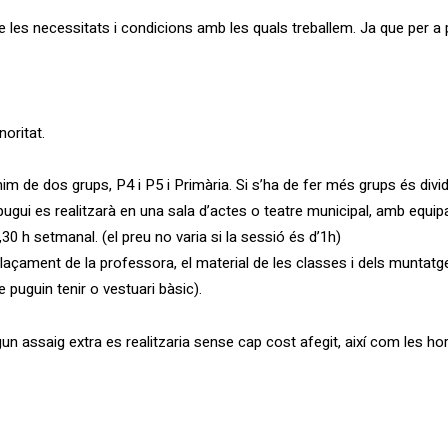
es necessitats i condicions amb les quals treballem. Ja que per a p
oritat.
im de dos grups, P4 i P5 i Primària. Si s’ha de fer més grups és divi
gui es realitzarà en una sala d’actes o teatre municipal, amb equip
30 h setmanal. (el preu no varia si la sessió és d’1h)
plaçament de la professora, el material de les classes i dels muntatg
puguin tenir o vestuari bàsic).
gun assaig extra es realitzaria sense cap cost afegit, així com les h