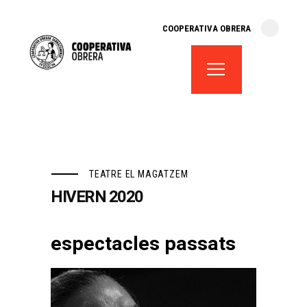
cooperativa obrera
COOPERATIVA OBRERA
fes-te soci
teatre el magatzem
aula de teatre
territori cooperatiu
monogràfics
lloguer d’espais
TEATRE EL MAGATZEM
HIVERN 2020
espectacles passats