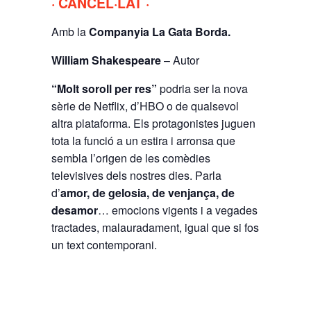
· CANCEL·LAT ·
Amb la
Companyia La Gata Borda.
William Shakespeare
– Autor
“Molt soroll per res”
podria ser la nova
sèrie de Netflix, d’HBO o de qualsevol
altra plataforma. Els protagonistes juguen
tota la funció a un estira i arronsa que
sembla l’origen de les comèdies
televisives dels nostres dies. Parla
d’
amor, de gelosia, de venjança, de
desamor
… emocions vigents i a vegades
tractades, malauradament, igual que si fos
un text contemporani.