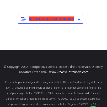
AFEGEIX AL CALENDARI
© Copyright 2022 - Cooperativa Obrera. Tots els drets reservats. Disseny:
Kreative Offensive
-
www.kreative-offensive.com
El dret a la pròpia imatge està reconegut a l´article 18 de la Constitució i regulat per la
Llei 1/1982, de 5 de maig, sobre el dret a l´honor, a la intimitat personal i familiar i a
la pròpia imatge i la Llei 15/1999, de 13 de desembre, sobre la Protecció de Dades de
Caràcter Personal, article 13 del Reial Decret 1720/2007, de 21 de desembre, pel qual
s´aprova el Reglament de desenvolupament de la Llei Orgànica 15/1999, de 13 de