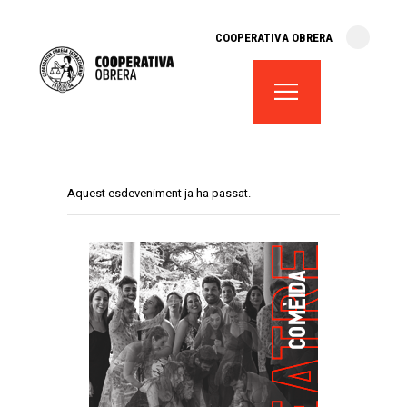
cooperativa obrera
COOPERATIVA OBRERA
fes-te soci
teatre el magatzem
aula de teatre
territori cooperatiu
monogràfics
Aquest esdeveniment ja ha passat.
lloguer d’espais