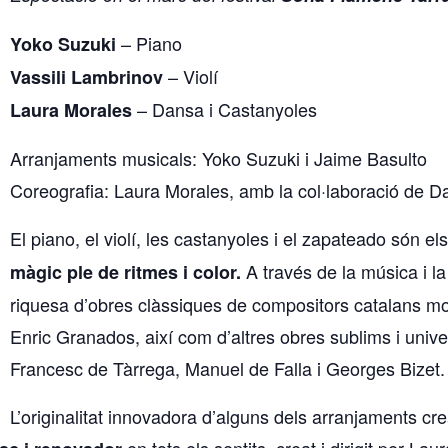
– Piano
Yoko Suzuki
– Violí
Vassili Lambrinov
– Dansa i Castanyoles
Laura Morales
Arranjaments musicals: Yoko Suzuki i Jaime Basulto
Coreografia: Laura Morales, amb la col·laboració de 
El piano, el violí, les castanyoles i el zapateado són e
A través de la música i l
màgic ple de ritmes i color.
riquesa d’obres clàssiques de compositors catalans mo
Enric Granados, així com d’altres obres sublims i univ
Francesc de Tàrrega, Manuel de Falla i Georges Bizet.
L’originalitat innovadora d’alguns dels arranjaments crea