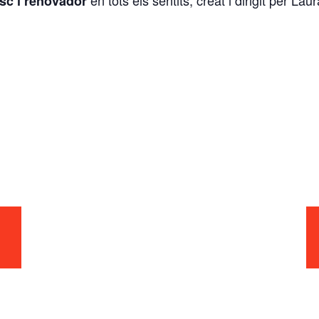
en tots els sentits, creat i dirigit per Lau
esc i renovador