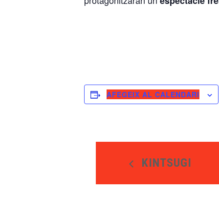
protagonitzaran un
espectacle fr
AFEGEIX AL CALENDARI
KINTSUGI