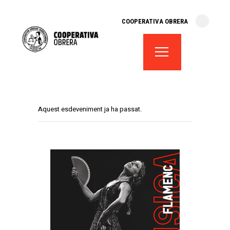
cooperativa obrera
COOPERATIVA OBRERA
fes-te soci
teatre el magatzem
aula de teatre
territori cooperatiu
monogràfics
Aquest esdeveniment ja ha passat.
lloguer d’espais