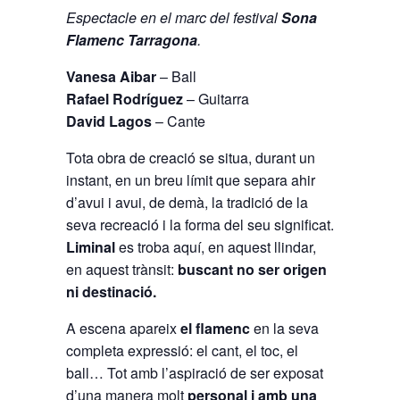
Espectacle en el marc del festival
Sona
Flamenc Tarragona
.
Vanesa Aibar
– Ball
Rafael Rodríguez
– Guitarra
David Lagos
– Cante
Tota obra de creació se situa, durant un
instant, en un breu límit que separa ahir
d’avui i avui, de demà, la tradició de la
seva recreació i la forma del seu significat.
Liminal
es troba aquí, en aquest llindar,
en aquest trànsit:
buscant no ser origen
ni destinació.
A escena apareix
el flamenc
en la seva
completa expressió: el cant, el toc, el
ball… Tot amb l’aspiració de ser exposat
d’una manera molt
personal i amb una