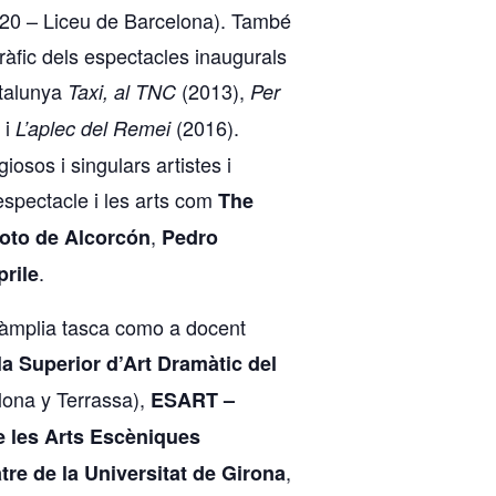
020 – Liceu de Barcelona). També
gràfic dels espectacles inaugurals
atalunya
(2013),
Taxi, al TNC
Per
 i
(2016).
L’aplec del Remei
iosos i singulars artistes i
spectacle i les arts com
The
,
oto de Alcorcón
Pedro
.
rile
àmplia tasca como a docent
a Superior d’Art Dramàtic del
ona y Terrassa),
ESART –
 les Arts Escèniques
,
tre de la Universitat de Girona