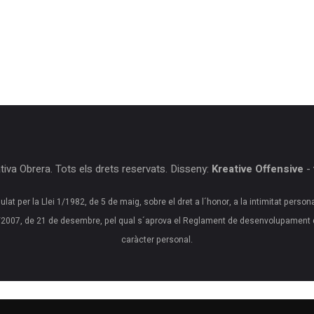
iva Obrera. Tots els drets reservats. Disseny:
Kreative Offensive
-
ulat per la Llei 1/1982, de 5 de maig, sobre el dret a l´honor, a la intimitat person
20/2007, de 21 de desembre, pel qual s´aprova el Reglament de desenvolupament 
caràcter personal.