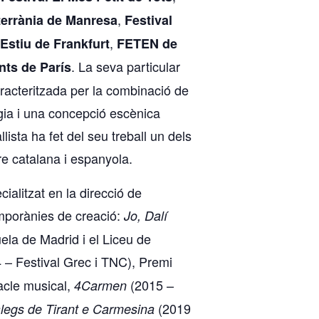
,
errània de Manresa
Festival
,
’Estiu de Frankfurt
FETEN de
. La seva particular
nts de París
racteritzada per la combinació de
ia i una concepció escènica
llista ha fet del seu treball un dels
re catalana i espanyola.
ialitzat en la direcció de
porànies de creació:
Jo, Dalí
ela de Madrid i el Liceu de
 – Festival Grec i TNC), Premi
acle musical,
(2015 –
4Carmen
(2019
legs de Tirant e Carmesina