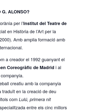
O G. ALONSO?
rània per l’
Institut del Teatre de
iat en Història de l’Art per la
 (2000). Amb amplia formació amb
ternacional.
 com a creador el 1992 guanyant el
i al
men Coreogràfic de Madrid
a companyia.
treball creatiu amb la companyia
 traduït en la creació de deu
títols com
Lulú, primera nit
especialitzada entre els cinc millors