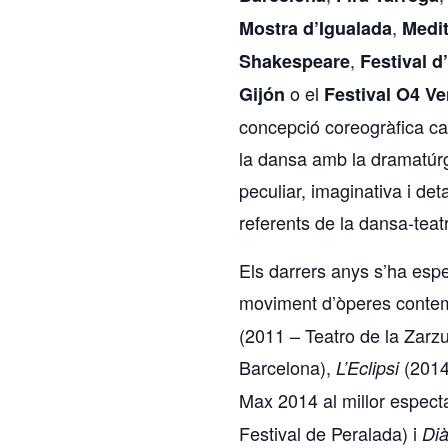
,
Mostra d’Igualada
Medit
,
Shakespeare
Festival d
o el
Gijón
Festival O4 Ve
concepció coreogràfica ca
la dansa amb la dramatúrg
peculiar, imaginativa i deta
referents de la dansa-teat
Els darrers anys s’ha espec
moviment d’òperes contem
(2011 – Teatro de la Zarzu
Barcelona),
(2014
L’Eclipsi
Max 2014 al millor espect
Festival de Peralada) i
Dià