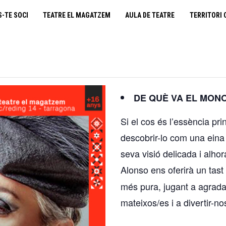
cooperativa obrera
S-TE SOCI
TEATRE EL MAGATZEM
AULA DE TEATRE
TERRITORI 
fes-te soci
teatre el magatzem
aula de teatre
DE QUÈ VA EL MON
territori cooperatiu
Si el cos és l’essència prin
descobrir-lo com una eina
monogràfics
seva visió delicada i alho
Alonso ens oferirà un tas
lloguer d’espais
més pura, jugant a agradar
mateixos/es i a divertir-n