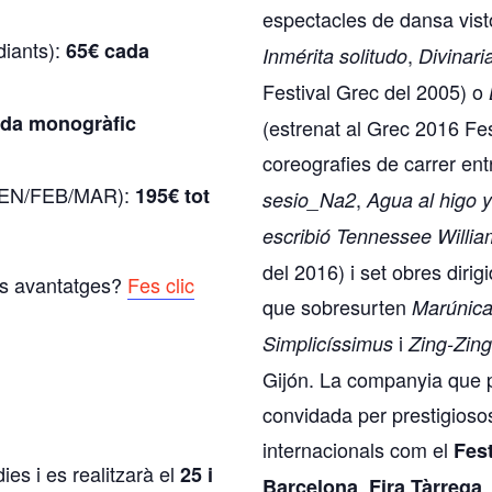
espectacles de dansa vist
diants):
65€ cada
,
Inmérita solitudo
Divinari
Festival Grec del 2005) o
ada monogràfic
(estrenat al Grec 2016 Fes
coreografies de carrer en
 (GEN/FEB/MAR):
195€ tot
,
sesio_Na2
Agua al higo y
escribió Tennessee Willi
del 2016) i set obres dirigi
les avantatges?
Fes clic
que sobresurten
Marúnic
i
Simplicíssimus
Zing-Zing
Gijón. La companyia que p
convidada per prestigiosos
internacionals com el
Fest
es i es realitzarà el
25 i
,
Barcelona
Fira Tàrrega