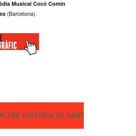
èdia Musical Cocó Comin
(Barcelona).
es
ALTRA HISTÒRIA DE SANT JORDI