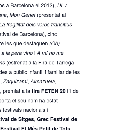
os a Barcelona el 2012),
UL /
,
(presentat al
ana
Mon Genet
La fragilitat dels verbs transitius
tival de Barcelona), cinc
tre les que destaquen
(Ob)
i
 a la pera vino
A mí no me
(estrenat a la Fira de Tàrrega
ams
des a públic infantil i familiar de les
,
,
,
a
Zaquizamí
Almazuela
, premiat a la
de
fira FETEN 2011
orta el seu nom ha estat
 festivals nacionals i
,
ival de Sitges
Grec Festival de
,
,
Festival El Més Petit de Tots