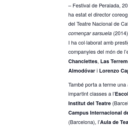
– Festival de Peralada, 2
ha estat el director coreo
del Teatre Nacional de C
(2014)
començar sarsuela
I ha col·laborat amb prestig
companyies del món de l’e
,
Chanclettes
Las Terrem
i
Almodóvar
Lorenzo Cap
També porta a terme una 
impartint classes a l’
Escol
(Barcel
Institut del Teatre
Campus Internacional de
(Barcelona), l’
Aula de Tea