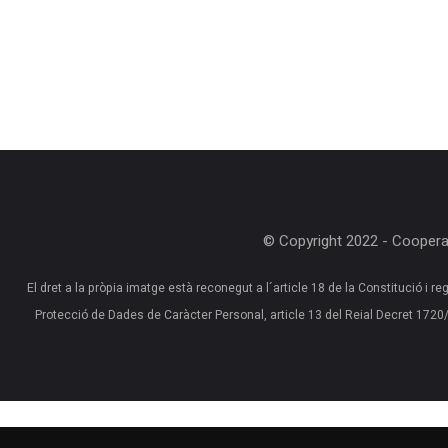
© Copyright 2022 - Cooperat
El dret a la pròpia imatge està reconegut a l´article 18 de la Constitució i reg
Protecció de Dades de Caràcter Personal, article 13 del Reial Decret 17
No data found.