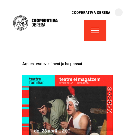
cooperativa obrera
COOPERATIVA OBRERA
fes-te soci
teatre el magatzem
aula de teatre
territori cooperatiu
monogràfics
Aquest esdeveniment ja ha passat.
lloguer d’espais