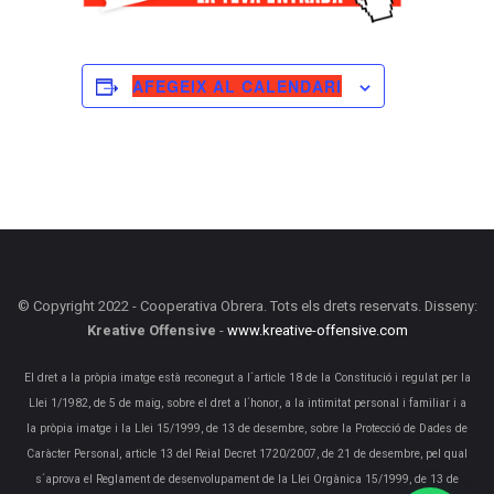
AFEGEIX AL CALENDARI
© Copyright 2022 - Cooperativa Obrera. Tots els drets reservats. Disseny:
Kreative Offensive
-
www.kreative-offensive.com
El dret a la pròpia imatge està reconegut a l´article 18 de la Constitució i regulat per la
Llei 1/1982, de 5 de maig, sobre el dret a l´honor, a la intimitat personal i familiar i a
la pròpia imatge i la Llei 15/1999, de 13 de desembre, sobre la Protecció de Dades de
Caràcter Personal, article 13 del Reial Decret 1720/2007, de 21 de desembre, pel qual
s´aprova el Reglament de desenvolupament de la Llei Orgànica 15/1999, de 13 de