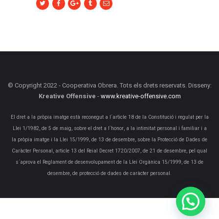
© Copyright 2022 - Cooperativa Obrera. Tots els drets reservats. Disseny:
Kreative Offensive
-
www.kreative-offensive.com
El dret a la pròpia imatge està reconegut a l´article 18 de la Constitució i regulat per la
Llei 1/1982, de 5 de maig, sobre el dret a l´honor, a la intimitat personal i familiar i a
la pròpia imatge i la Llei 15/1999, de 13 de desembre, sobre la Protecció de Dades de
Caràcter Personal, article 13 del Reial Decret 1720/2007, de 21 de desembre, pel qual
s´aprova el Reglament de desenvolupament de la Llei Orgànica 15/1999, de 13 de
desembre, de protecció de dades de caràcter personal.