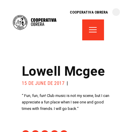
cooperativa obrera
COOPERATIVA OBRERA
fes-te soci
teatre el magatzem
aula de teatre
territori cooperatiu
monogràfics
Lowell Mcgee
lloguer d’espais
15 DE JUNE DE 2017
“ Fun, fun, fun! Club music is not my scene, but I can
appreciate a fun place when I see one and good
times with friends. I will go back.”