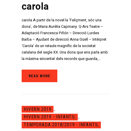
carola
carola A partir de la novel·la ‘Feliçment, sóc una
dona’, de Maria Aurèlia Capmany. Q-Ars Teatre –
Adaptació Francesca Piñón – Direcció Lurdes
Barba – Ajudant de direcció Anna Güell – Intèrpret
‘Carola’ és un retaule magnífic de la societat
catalana del segle XX. Una dona que ens parla amb
la màxima sinceritat dels records que guarda,…
READ MORE
HIVERN 2019
,
HIVERN 2019 - INFANTIL
,
TEMPORADA 2018/2019 - INFANTIL