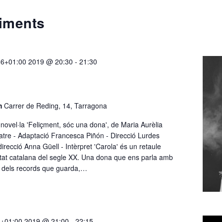
iments
16+01:00 2019 @ 20:30
-
21:30
em
Carrer de Reding, 14, Tarragona
a novel·la 'Feliçment, sóc una dona', de Maria Aurèlia
tre - Adaptació Francesca Piñón - Direcció Lurdes
irecció Anna Güell - Intèrpret 'Carola' és un retaule
etat catalana del segle XX. Una dona que ens parla amb
t dels records que guarda,…
1+01:00 2019 @ 21:00
-
22:15