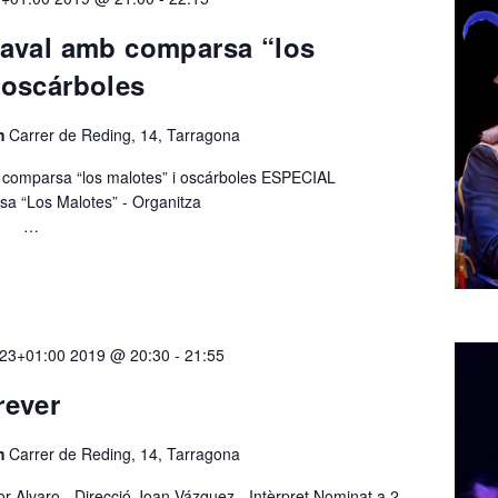
naval amb comparsa “los
 oscárboles
em
Carrer de Reding, 14, Tarragona
b comparsa “los malotes” i oscárboles ESPECIAL
mparsa “Los Malotes” - Organitza
…
 23+01:00 2019 @ 20:30
-
21:55
rever
em
Carrer de Reding, 14, Tarragona
or Alvaro - Direcció Joan Vázquez - Intèrpret Nominat a 2