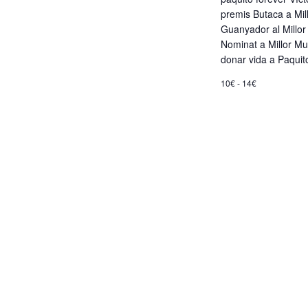
d
premis Butaca a Mill
e
Guanyador al Mill
Nominat a Millor Mu
donar vida a Paquit
v
10€ - 14€
e
n
i
m