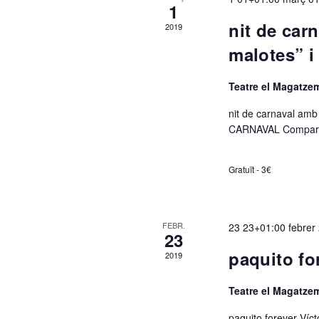
1
r
nit de car
2019
malotes” i
i
Teatre el Magatz
nit de carnaval am
d
CARNAVAL Co
e
Gratuït - 3€
E
FEBR.
23 23+01:00 febrer
23
s
paquito fo
2019
Teatre el Magatz
paquito forever Víct