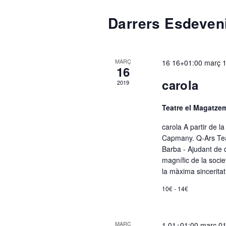
C
c
Darrers Esdeven
c
i
a
o
MARÇ
16 16+01:00 març 
n
16
l
a
carola
2019
u
n
Teatre el Magatz
e
a
carola A partir de l
d
Capmany. Q-Ars Tea
n
a
Barba - Ajudant de d
t
magnífic de la soci
a
la màxima sincerita
d
.
10€ - 14€
a
MARÇ
1 01+01:00 març 0