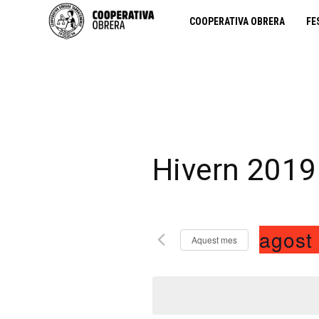
COOPERATIVA OBRERA
FE
Hivern 2019 
agost
Aquest mes
S
e
l
e