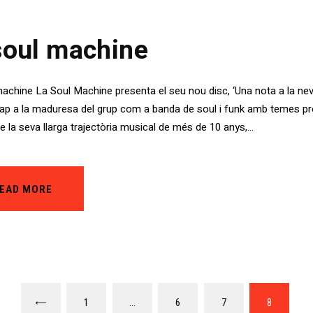
soul machine
machine La Soul Machine presenta el seu nou disc, ‘Una nota a la n
cap a la maduresa del grup com a banda de soul i funk amb temes pro
de la seva llarga trajectòria musical de més de 10 anys,…
EAD MORE
ó
PAGE
1
<
…
PAGE
6
PAGE
7
PAGE
8