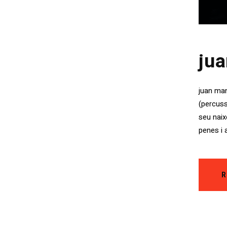
ju
juan man
(percuss
seu naix
penes i 
R