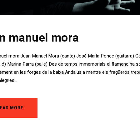
an manuel mora
uel mora Juan Manuel Mora (cante) José María Ponce (guitarra) Ge
ió) Marina Parra (baile) Des de temps immemorials el flamenc ha s
ement en les forges de la baixa Andalusia mentre els fragüeros trebal
alegries…
EAD MORE