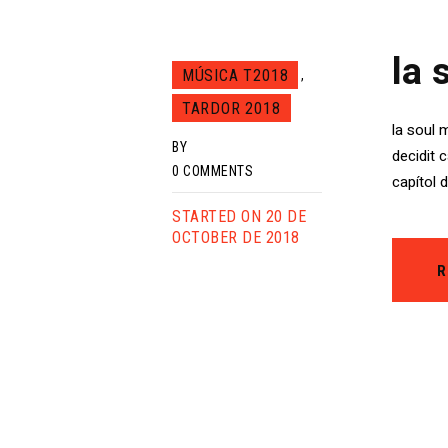
la 
MÚSICA T2018
,
TARDOR 2018
la soul 
BY
decidit 
0
COMMENTS
capítol 
STARTED ON 20 DE
OCTOBER DE 2018
R
Paginaci