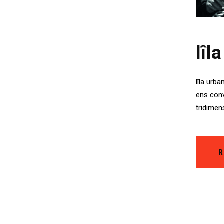
lîl
lîla urb
ens conv
tridimen
R