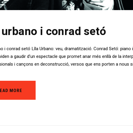
a urbano i conrad setó
ano i conrad setó Lîla Urbano: veu, dramatització. Conrad Setó: piano
iden a gaudir d’un espectacle que promet anar més enllà de la inter
sionals i cançons en deconstrucció, versos que ens porten a nous sign
EAD MORE