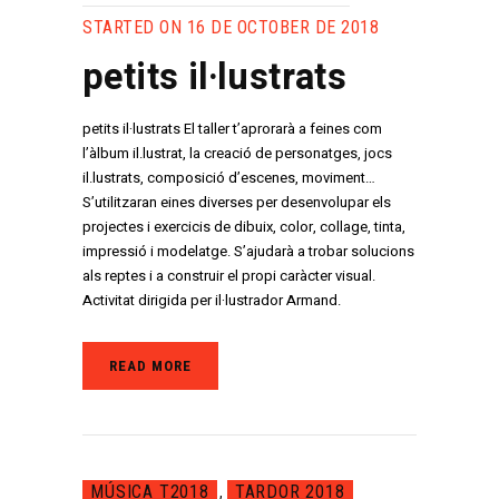
STARTED ON 16 DE OCTOBER DE 2018
petits il·lustrats
petits il·lustrats El taller t’aprorarà a feines com
l’àlbum il.lustrat, la creació de personatges, jocs
il.lustrats, composició d’escenes, moviment…
S’utilitzaran eines diverses per desenvolupar els
projectes i exercicis de dibuix, color, collage, tinta,
impressió i modelatge. S’ajudarà a trobar solucions
als reptes i a construir el propi caràcter visual.
Activitat dirigida per il·lustrador Armand.
READ MORE
MÚSICA T2018
TARDOR 2018
,