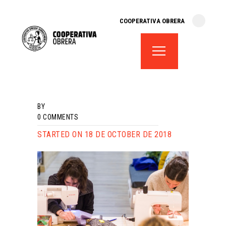
cooperativa obrera
COOPERATIVA OBRERA
fes-te soci
teatre el magatzem
aula de teatre
territori cooperatiu
monogràfics
BY
lloguer d’espais
0
COMMENTS
STARTED ON 18 DE OCTOBER DE 2018