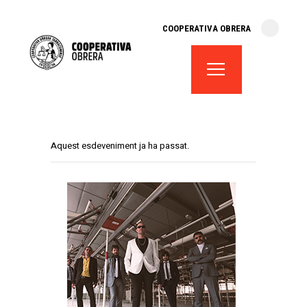
cooperativa obrera
COOPERATIVA OBRERA
fes-te soci
teatre el magatzem
aula de teatre
territori cooperatiu
monogràfics
Aquest esdeveniment ja ha passat.
lloguer d’espais