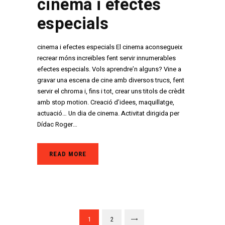
cinema i efectes
especials
cinema i efectes especials El cinema aconsegueix
recrear móns increïbles fent servir innumerables
efectes especials. Vols aprendre’n alguns? Vine a
gravar una escena de cine amb diversos trucs, fent
servir el chroma i, fins i tot, crear uns titols de crèdit
amb stop motion. Creació d’idees, maquillatge,
actuació… Un dia de cinema. Activitat dirigida per
Dídac Roger…
READ MORE
Paginació
PAGE
1
PAGE
2
>