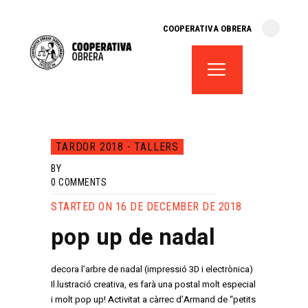
cooperativa obrera
COOPERATIVA OBRERA
fes-te soci
teatre el magatzem
aula de teatre
territori cooperatiu
monogràfics
TARDOR 2018 - TALLERS
lloguer d’espais
BY
0
COMMENTS
STARTED ON 16 DE DECEMBER DE 2018
pop up de nadal
decora l’arbre de nadal (impressió 3D i electrònica)
Il.lustració creativa, es farà una postal molt especial
i molt pop up! Activitat a càrrec d’Armand de “petits