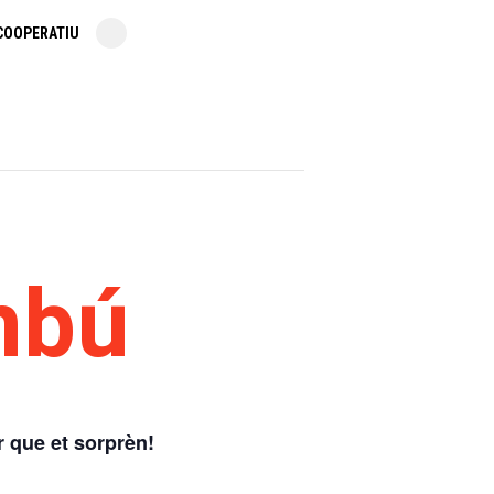
COOPERATIU
mbú
r que et sorprèn
!