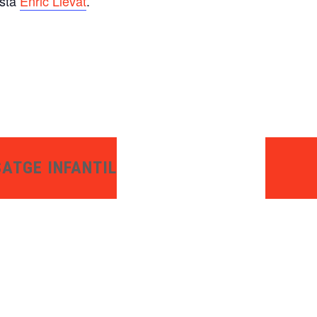
ista
Enric Llevat
.
ATGE INFANTIL