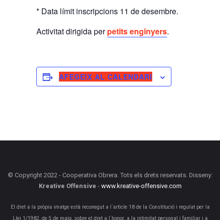
* Data límit inscripcions 11 de desembre.
Activitat dirigida per
petits enginyers
.
AFEGEIX AL CALENDARI
© Copyright 2022 - Cooperativa Obrera. Tots els drets reservats. Disseny:
Kreative Offensive
-
www.kreative-offensive.com
El dret a la pròpia imatge està reconegut a l´article 18 de la Constitució i regulat per la
Llei 1/1982, de 5 de maig, sobre el dret a l´honor, a la intimitat personal i familiar i a