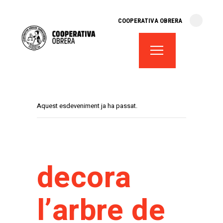
cooperativa obrera
COOPERATIVA OBRERA
fes-te soci
teatre el magatzem
aula de teatre
territori cooperatiu
monogràfics
Aquest esdeveniment ja ha passat.
lloguer d’espais
decora
l’arbre de