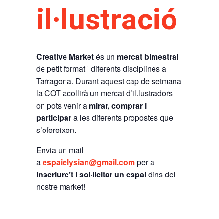
il·lustració
Creative Market
és un
mercat bimestral
de petit format i diferents disciplines a
Tarragona. Durant aquest cap de setmana
la COT acollirà un mercat d’il.lustradors
on pots venir a
mirar, comprar i
participar
a les diferents propostes que
s’ofereixen.
Envia un mail
a
espaielysian@gmail.com
per a
inscriure’t i sol·licitar
un espai
dins del
nostre market!