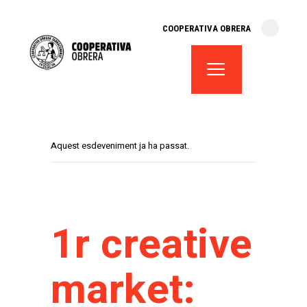
cooperativa obrera
COOPERATIVA OBRERA
fes-te soci
teatre el magatzem
aula de teatre
territori cooperatiu
monogràfics
Aquest esdeveniment ja ha passat.
lloguer d’espais
1r creative
market: