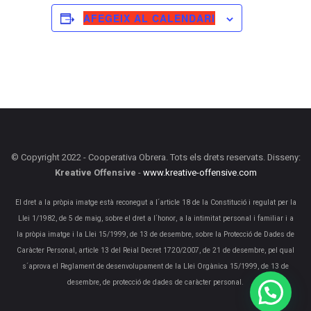
AFEGEIX AL CALENDARI
© Copyright 2022 - Cooperativa Obrera. Tots els drets reservats. Disseny:
Kreative Offensive
-
www.kreative-offensive.com
El dret a la pròpia imatge està reconegut a l´article 18 de la Constitució i regulat per la
Llei 1/1982, de 5 de maig, sobre el dret a l´honor, a la intimitat personal i familiar i a
la pròpia imatge i la Llei 15/1999, de 13 de desembre, sobre la Protecció de Dades de
Caràcter Personal, article 13 del Reial Decret 1720/2007, de 21 de desembre, pel qual
s´aprova el Reglament de desenvolupament de la Llei Orgànica 15/1999, de 13 de
desembre, de protecció de dades de caràcter personal.