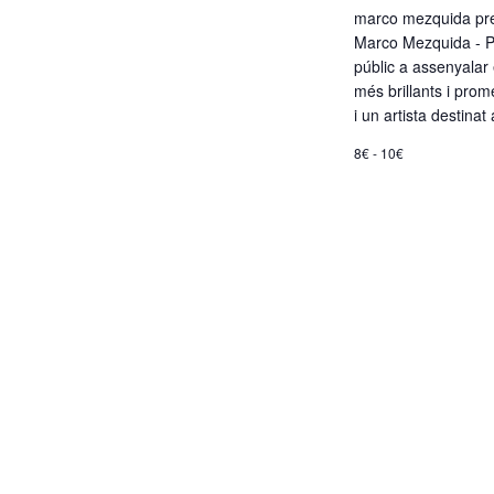
d
marco mezquida pres
e
Marco Mezquida - P
públic a assenyalar
més brillants i pro
v
i un artista destina
8€ - 10€
e
n
i
m