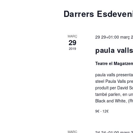
C
c
Darrers Esdeven
c
i
a
o
MARÇ
29 29+01:00 març 
n
29
l
a
paula valls
2019
u
n
Teatre el Magatz
e
a
paula valls presenta 
d
steel Paula Valls pr
n
a
produït per David Sol
t
també parlen, en un
a
Black and White, 
d
.
9€ - 12€
a
MARÇ
24 24+01:00 març 