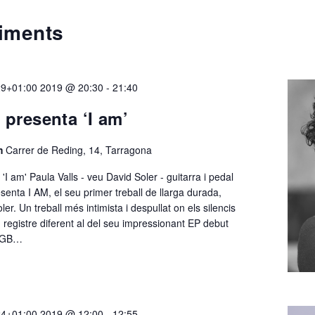
iments
29+01:00 2019 @ 20:30
-
21:40
 presenta ‘I am’
em
Carrer de Reding, 14, Tarragona
'I am' Paula Valls - veu David Soler - guitarra i pedal
esenta I AM, el seu primer treball de llarga durada,
er. Un treball més intimista i despullat on els silencis
 registre diferent al del seu impressionant EP debut
(RGB…
24+01:00 2019 @ 12:00
-
12:55