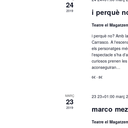
24
r
i perquè n
2019
Teatre el Magatz
i
i perquè no? Amb la
Carrasco. A l'escena
d
els personatges més
l'espectacle s'ha d'
curiosos prenen les 
e
aconseguiran…
6€ - 8€
E
MARÇ
23 23+01:00 març 
23
s
marco mezq
2019
Teatre el Magatz