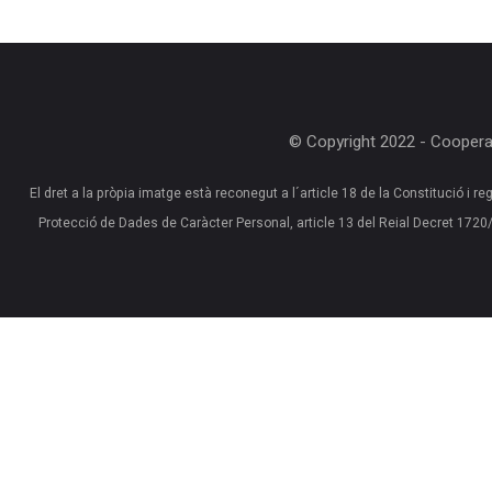
© Copyright 2022 - Cooperat
El dret a la pròpia imatge està reconegut a l´article 18 de la Constitució i reg
Protecció de Dades de Caràcter Personal, article 13 del Reial Decret 17