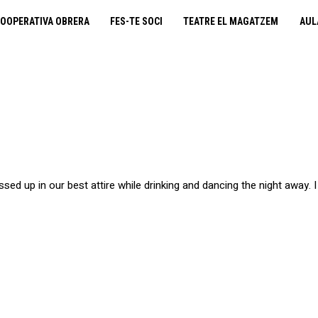
cooperativa obrera
OOPERATIVA OBRERA
FES-TE SOCI
TEATRE EL MAGATZEM
AUL
fes-te soci
teatre el magatzem
aula de teatre
territori cooperatiu
ssed up in our best attire while drinking and dancing the night away. I 
monogràfics
lloguer d’espais