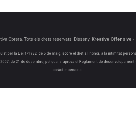
iva Obrera. Tots els drets reservats. Disseny:
Kreative Offensive
-
ulat per la Llei 1/1982, de 5 de maig, sobre el dret a l´honor, a la intimitat person
20/2007, de 21 de desembre, pel qual s´aprova el Reglament de desenvolupament 
caràcter personal.