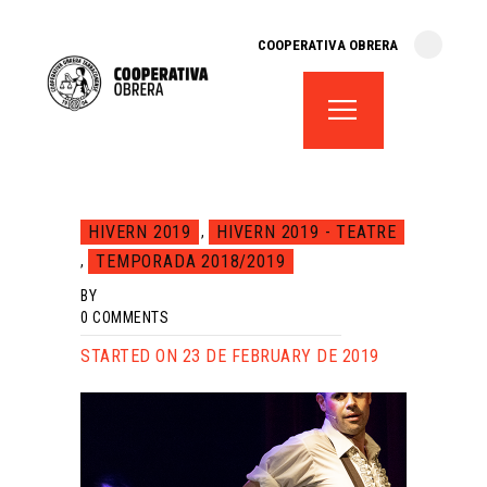
cooperativa obrera
COOPERATIVA OBRERA
fes-te soci
teatre el magatzem
aula de teatre
territori cooperatiu
monogràfics
HIVERN 2019
HIVERN 2019 - TEATRE
,
lloguer d’espais
TEMPORADA 2018/2019
,
BY
0
COMMENTS
STARTED ON 23 DE FEBRUARY DE 2019