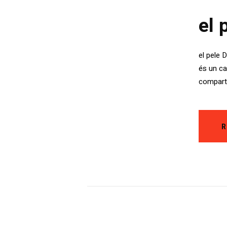
el 
el pele 
és un ca
comparti
R