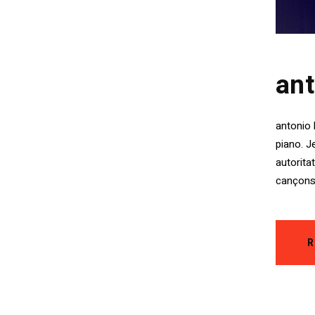
ant
antonio 
piano. J
autorita
cançons
R