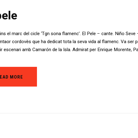
pele
Dins el marc del cicle ‘Tgn sona flamenc’. El Pele – cante. Niño Sev
ntaor cordovès que ha dedicat tota la seva vida al flamenc. Va ser pa
r escenari amb Camarón de la Isla. Admirat per Enrique Morente, 
EAD MORE