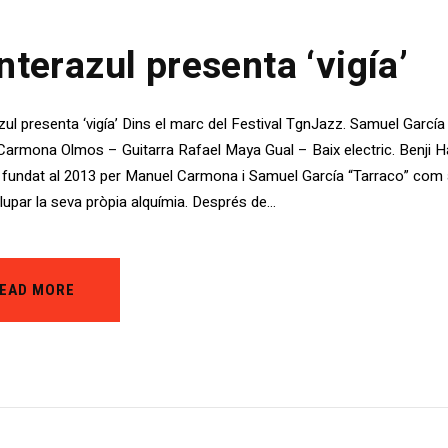
nterazul presenta ‘vigía’
zul presenta ‘vigía’ Dins el marc del Festival TgnJazz. Samuel García
armona Olmos – Guitarra Rafael Maya Gual – Baix electric. Benji H
 fundat al 2013 per Manuel Carmona i Samuel García “Tarraco” com a
upar la seva pròpia alquímia. Després de…
EAD MORE