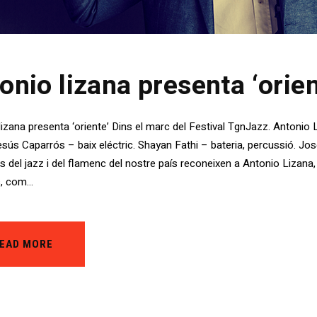
onio lizana presenta ‘orien
lizana presenta ‘oriente’ Dins el marc del Festival TgnJazz. Antonio
esús Caparrós – baix eléctric. Shayan Fathi – bateria, percussió. Jo
ts del jazz i del flamenc del nostre país reconeixen a Antonio Lizana
, com…
EAD MORE