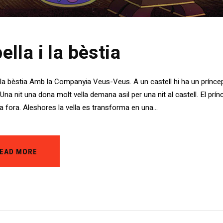
bella i la bèstia
 i la bèstia Amb la Companyia Veus-Veus. A un castell hi ha un prínc
Una nit una dona molt vella demana asil per una nit al castell. El prí
a fa fora. Aleshores la vella es transforma en una…
EAD MORE