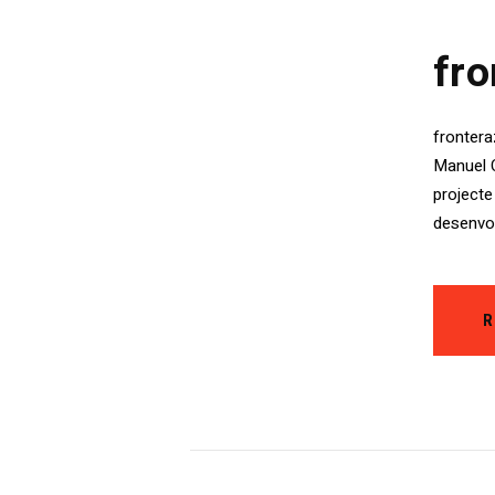
fro
frontera
Manuel C
projecte
desenvol
R