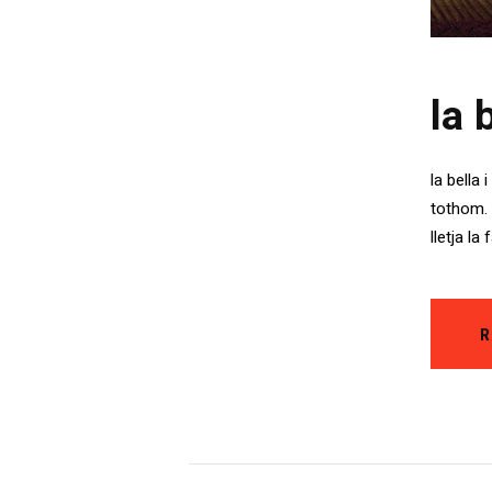
la 
la bella
tothom. 
lletja l
R