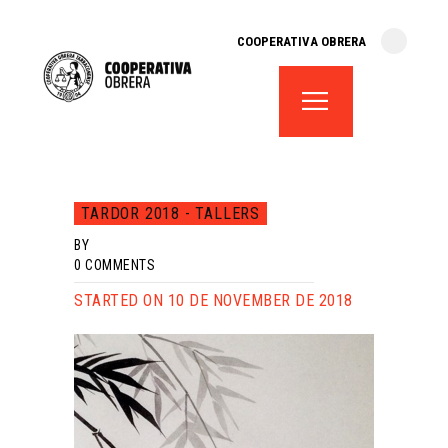
cooperativa obrera
COOPERATIVA OBRERA
fes-te soci
teatre el magatzem
aula de teatre
territori cooperatiu
monogràfics
TARDOR 2018 - TALLERS
lloguer d’espais
BY
0
COMMENTS
STARTED ON 10 DE NOVEMBER DE 2018