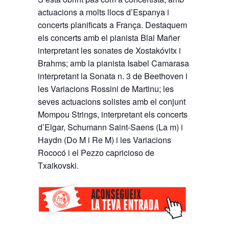
actuacions a molts llocs d’Espanya i
concerts planificats a França. Destaquem
els concerts amb el pianista Blai Mañer
interpretant les sonates de Xostakóvitx i
Brahms; amb la pianista Isabel Camarasa
interpretant la Sonata n. 3 de Beethoven i
les Variacions Rossini de Martinu; les
seves actuacions solistes amb el conjunt
Mompou Strings, interpretant els concerts
d’Elgar, Schumann Saint-Saens (La m) i
Haydn (Do M i Re M) i les Variacions
Rococó i el Pezzo capricioso de
Txaikovski.