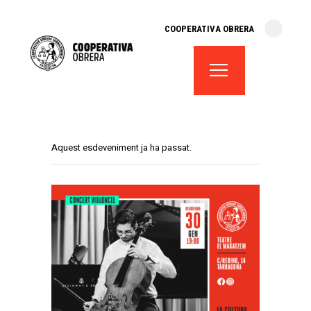
cooperativa obrera
COOPERATIVA OBRERA
fes-te soci
teatre el magatzem
aula de teatre
territori cooperatiu
monogràfics
Aquest esdeveniment ja ha passat.
lloguer d’espais