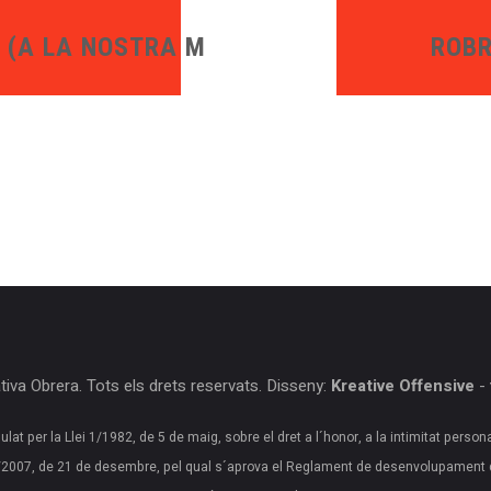
 (A LA NOSTRA MANERA)
ROBR
iva Obrera. Tots els drets reservats. Disseny:
Kreative Offensive
-
ulat per la Llei 1/1982, de 5 de maig, sobre el dret a l´honor, a la intimitat person
20/2007, de 21 de desembre, pel qual s´aprova el Reglament de desenvolupament 