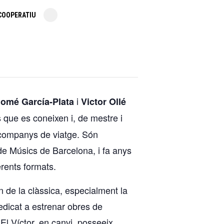
COOPERATIU
i
omé García-Plata
Victor Ollé
 que es coneixen i, de mestre i
 companys de viatge. Són
de Músics de Barcelona, i fa anys
erents formats.
 de la clàssica, especialment la
edicat a estrenar obres de
El Víctor, en canvi, posseeix