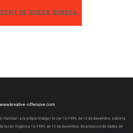
ECHT DE ROECK SUREDA
www.kreative-offensive.com
al i familiar i a la pròpia imatge i la Llei 15/1999, de 13 de desembre, sobre la
de la Llei Orgànica 15/1999, de 13 de desembre, de protecció de dades de