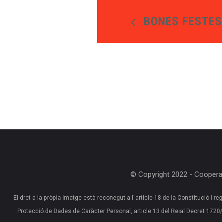
BONES FESTES
© Copyright 2022 - Cooperat
El dret a la pròpia imatge està reconegut a l´article 18 de la Constitució i reg
Protecció de Dades de Caràcter Personal, article 13 del Reial Decret 17