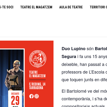
cooperativa obrera
S-TE SOCI
TEATRE EL MAGATZEM
AULA DE TEATRE
TERRITORI 
fes-te soci
teatre el magatzem
aula de teatre
són
Duo Lupino
Bartol
territori cooperatiu
i fa uns 15 anys
Segura
deixeble, han passat a
monogràfics
professors de L’Escola 
que toquen junts en dif
lloguer d’espais
El Bartolomé ve del món
contemporània, i s’ha d
compositor(e)s actuals. 