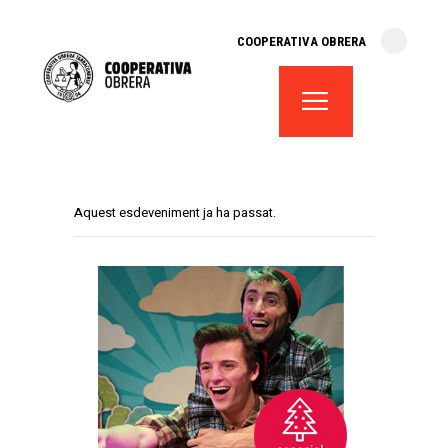
cooperativa obrera
COOPERATIVA OBRERA
fes-te soci
teatre el magatzem
aula de teatre
territori cooperatiu
monogràfics
Aquest esdeveniment ja ha passat.
lloguer d’espais