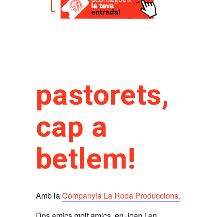
pastorets,
cap a
betlem!
Amb la
Companyia La Roda Produccions.
Dos amics molt amics, en Joan i en