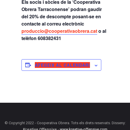
Els socis i sòcies de la ‘Cooperativa
Obrera Tarraconense’ podran gaudir
del 20% de descompte posant-se en
contacte al correu electrònic
produccio@cooperativaobrera.cat
o al
telèfon 608382431
AFEGEIX AL CALENDARI
© Copyright 2022 - Cooperativa Obrera. Tots els drets reservats. Disseny:
Kreative Offensive
-
www.kreative-offensive.com