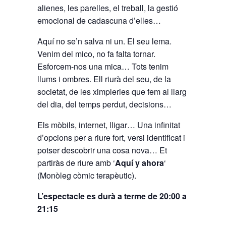
alienes, les parelles, el treball, la gestió
emocional de cadascuna d’elles…
Aquí no se’n salva ni un. El seu lema.
Venim del mico, no fa falta tornar.
Esforcem-nos una mica… Tots tenim
llums i ombres. Ell riurà del seu, de la
societat, de les ximpleries que fem al llarg
del dia, del temps perdut, decisions…
Els mòbils, internet, lligar… Una infinitat
d’opcions per a riure fort, versi identificat i
potser descobrir una cosa nova… Et
partiràs de riure amb ‘
Aquí y ahora
‘
(Monòleg còmic terapèutic).
L’espectacle es durà a terme de 20:00 a
21:15