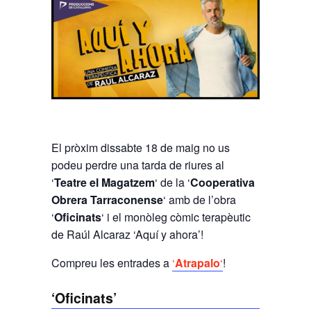
El pròxim dissabte 18 de maig no us
podeu perdre una tarda de riures al
‘
Teatre el Magatzem
‘ de la ‘
Cooperativa
Obrera Tarraconense
‘ amb de l’obra
‘
Oficinats
‘ i el monòleg còmic terapèutic
de Raúl Alcaraz ‘Aquí y ahora’!
Compreu les entrades a
‘
Atrapalo
‘
!
‘Oficinats’