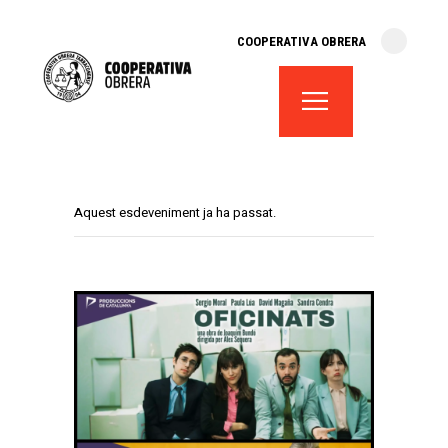
cooperativa obrera
COOPERATIVA OBRERA
fes-te soci
teatre el magatzem
aula de teatre
territori cooperatiu
monogràfics
Aquest esdeveniment ja ha passat.
lloguer d’espais