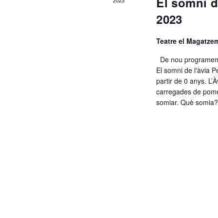
El somni d
2023
r
2023
Teatre el Magatz
i
De nou programem 
El somni de l'àvia 
d
partir de 0 anys. L’
carregades de pomes
somiar. Què somia
e
E
s