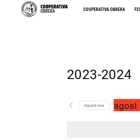
COOPERATIVA OBRERA
FE
2023-2024
agost
Aquest mes
S
e
l
e