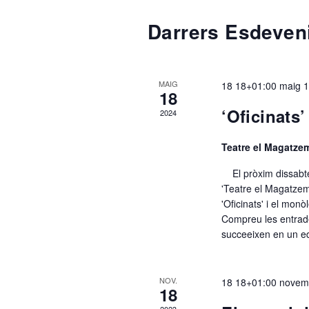
C
c
Darrers Esdeven
c
i
a
o
MAIG
18 18+01:00 maig 
n
18
l
a
‘Oficinats’
2024
u
n
Teatre el Magatz
e
a
El pròxim dissabte
d
'Teatre el Magatzem
n
a
'Oficinats' i el mon
t
Compreu les entrades
a
succeeixen en un ed
d
.
NOV.
18 18+01:00 novem
a
18