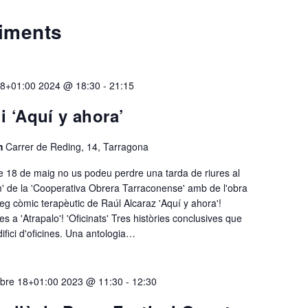
iments
18+01:00 2024 @ 18:30
-
21:15
 i ‘Aquí y ahora’
em
Carrer de Reding, 14, Tarragona
 18 de maig no us podeu perdre una tarda de riures al
' de la 'Cooperativa Obrera Tarraconense' amb de l'obra
òleg còmic terapèutic de Raúl Alcaraz 'Aquí y ahora'!
 a 'Atrapalo'! 'Oficinats' Tres històries conclusives que
ifici d'oficines. Una antologia…
bre 18+01:00 2023 @ 11:30
-
12:30