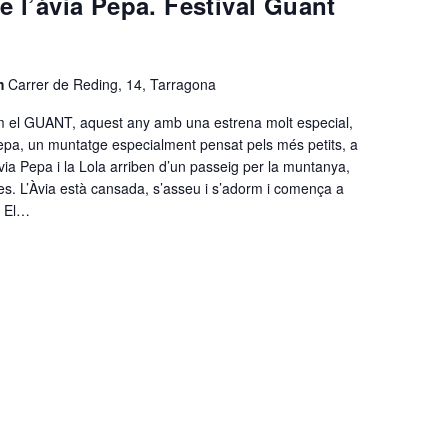
e l’àvia Pepa. Festival Guant
em
Carrer de Reding, 14, Tarragona
el GUANT, aquest any amb una estrena molt especial,
Pepa, un muntatge especialment pensat pels més petits, a
Àvia Pepa i la Lola arriben d’un passeig per la muntanya,
. L’Àvia està cansada, s’asseu i s’adorm i comença a
? El…