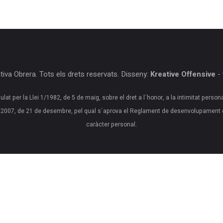
iva Obrera. Tots els drets reservats. Disseny:
Kreative Offensive
-
ulat per la Llei 1/1982, de 5 de maig, sobre el dret a l´honor, a la intimitat person
20/2007, de 21 de desembre, pel qual s´aprova el Reglament de desenvolupament 
caràcter personal.