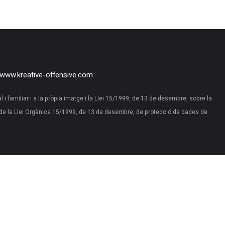
www.kreative-offensive.com
al i familiar i a la pròpia imatge i la Llei 15/1999, de 13 de desembre, sobre la
de la Llei Orgànica 15/1999, de 13 de desembre, de protecció de dades de