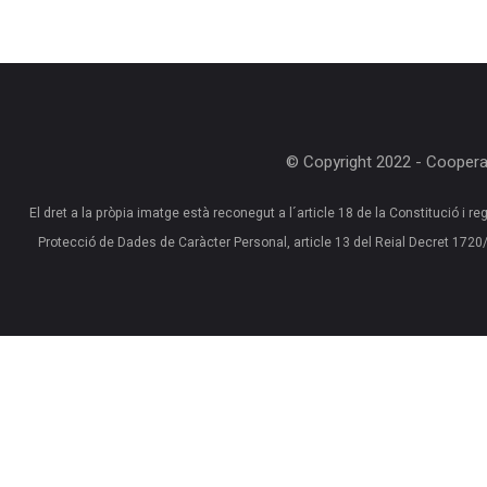
© Copyright 2022 - Cooperat
El dret a la pròpia imatge està reconegut a l´article 18 de la Constitució i reg
Protecció de Dades de Caràcter Personal, article 13 del Reial Decret 17