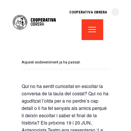
cooperativa obrera
COOPERATIVA OBRERA
fes-te soci
teatre el magatzem
aula de teatre
territori cooperatiu
monogràfics
Aquest esdeveniment ja ha passat.
lloguer d’espais
Qui no ha sentit curiositat en escoltar la
conversa de la taula del costat? Qui no ha
aguditzat l’oïda per a no perdre’s cap
detall o li ha fet senyals als amics perquè
li deixin escoltar i saber el final de la
història? Els pròxims 19 i 20 JUN,
Antagonista Teatro ens presentaran ‘La