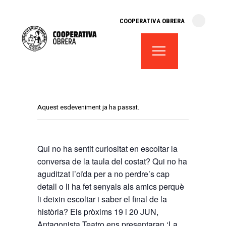
cooperativa obrera
COOPERATIVA OBRERA
fes-te soci
teatre el magatzem
aula de teatre
territori cooperatiu
monogràfics
Aquest esdeveniment ja ha passat.
lloguer d’espais
Qui no ha sentit curiositat en escoltar la
conversa de la taula del costat? Qui no ha
aguditzat l’oïda per a no perdre’s cap
detall o li ha fet senyals als amics perquè
li deixin escoltar i saber el final de la
història? Els pròxims 19 i 20 JUN,
Antagonista Teatro ens presentaran ‘La