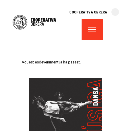
cooperativa obrera
COOPERATIVA OBRERA
fes-te soci
teatre el magatzem
aula de teatre
territori cooperatiu
monogràfics
Aquest esdeveniment ja ha passat.
lloguer d’espais