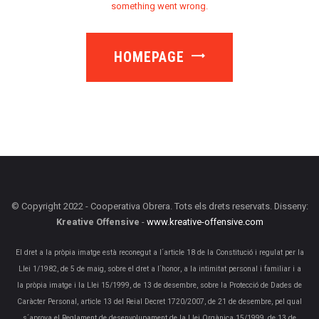
something went wrong.
HOMEPAGE
© Copyright 2022 - Cooperativa Obrera. Tots els drets reservats. Disseny:
Kreative Offensive
-
www.kreative-offensive.com
El dret a la pròpia imatge està reconegut a l´article 18 de la Constitució i regulat per la
Llei 1/1982, de 5 de maig, sobre el dret a l´honor, a la intimitat personal i familiar i a
la pròpia imatge i la Llei 15/1999, de 13 de desembre, sobre la Protecció de Dades de
Caràcter Personal, article 13 del Reial Decret 1720/2007, de 21 de desembre, pel qual
s´aprova el Reglament de desenvolupament de la Llei Orgànica 15/1999, de 13 de