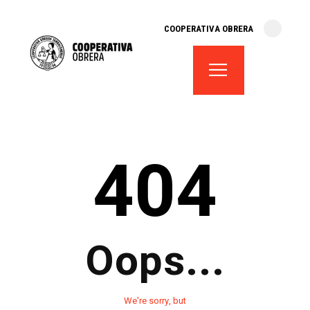
cooperativa obrera
COOPERATIVA OBRERA
fes-te soci
teatre el magatzem
aula de teatre
territori cooperatiu
monogràfics
404
lloguer d’espais
Oops...
We're sorry, but