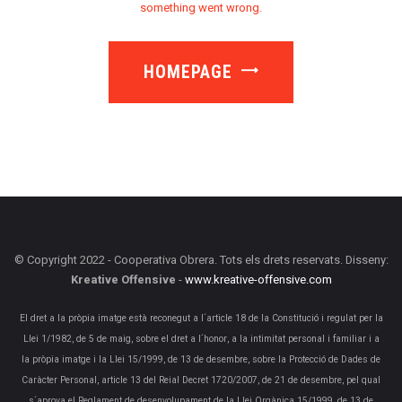
something went wrong.
HOMEPAGE
© Copyright 2022 - Cooperativa Obrera. Tots els drets reservats. Disseny:
Kreative Offensive
-
www.kreative-offensive.com
El dret a la pròpia imatge està reconegut a l´article 18 de la Constitució i regulat per la
Llei 1/1982, de 5 de maig, sobre el dret a l´honor, a la intimitat personal i familiar i a
la pròpia imatge i la Llei 15/1999, de 13 de desembre, sobre la Protecció de Dades de
Caràcter Personal, article 13 del Reial Decret 1720/2007, de 21 de desembre, pel qual
s´aprova el Reglament de desenvolupament de la Llei Orgànica 15/1999, de 13 de