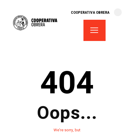
cooperativa obrera
COOPERATIVA OBRERA
fes-te soci
teatre el magatzem
aula de teatre
territori cooperatiu
monogràfics
404
lloguer d’espais
Oops...
We're sorry, but