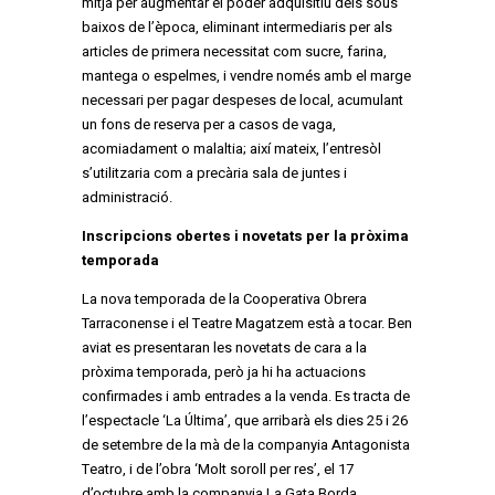
mitjà per augmentar el poder adquisitiu dels sous
baixos de l’època, eliminant intermediaris per als
articles de primera necessitat com sucre, farina,
mantega o espelmes, i vendre només amb el marge
necessari per pagar despeses de local, acumulant
un fons de reserva per a casos de vaga,
acomiadament o malaltia; així mateix, l’entresòl
s’utilitzaria com a precària sala de juntes i
administració.
Inscripcions obertes i novetats per la pròxima
temporada
La nova temporada de la Cooperativa Obrera
Tarraconense i el Teatre Magatzem està a tocar. Ben
aviat es presentaran les novetats de cara a la
pròxima temporada, però ja hi ha actuacions
confirmades i amb entrades a la venda. Es tracta de
l’espectacle ‘La Última’, que arribarà els dies 25 i 26
de setembre de la mà de la companyia Antagonista
Teatro, i de l’obra ‘Molt soroll per res’, el 17
d’octubre amb la companyia La Gata Borda.