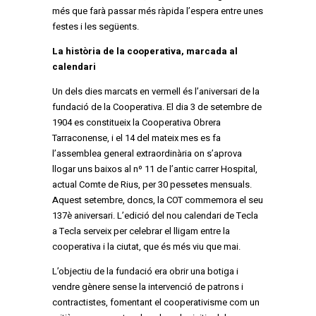
més que farà passar més ràpida l’espera entre unes
festes i les següents.
La història de la cooperativa, marcada al
calendari
Un dels dies marcats en vermell és l’aniversari de la
fundació de la Cooperativa. El dia 3 de setembre de
1904 es constitueix la Cooperativa Obrera
Tarraconense, i el 14 del mateix mes es fa
l’assemblea general extraordinària on s’aprova
llogar uns baixos al nº 11 de l’antic carrer Hospital,
actual Comte de Rius, per 30 pessetes mensuals.
Aquest setembre, doncs, la COT commemora el seu
137è aniversari. L’edició del nou calendari de Tecla
a Tecla serveix per celebrar el lligam entre la
cooperativa i la ciutat, que és més viu que mai.
L’objectiu de la fundació era obrir una botiga i
vendre gènere sense la intervenció de patrons i
contractistes, fomentant el cooperativisme com un