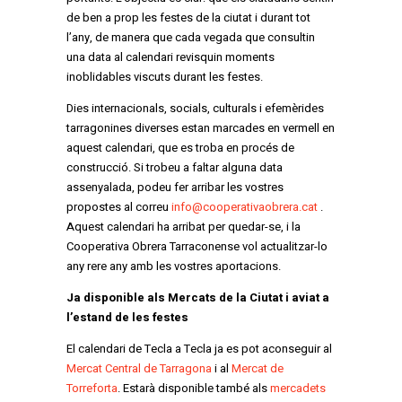
de ben a prop les festes de la ciutat i durant tot
l’any, de manera que cada vegada que consultin
una data al calendari revisquin moments
inoblidables viscuts durant les festes.
Dies internacionals, socials, culturals i efemèrides
tarragonines diverses estan marcades en vermell en
aquest calendari, que es troba en procés de
construcció. Si trobeu a faltar alguna data
assenyalada, podeu fer arribar les vostres
propostes al correu
info@cooperativaobrera.cat
.
Aquest calendari ha arribat per quedar-se, i la
Cooperativa Obrera Tarraconense vol actualitzar-lo
any rere any amb les vostres aportacions.
Ja disponible als Mercats de la Ciutat i aviat a
l’estand de les festes
El calendari de Tecla a Tecla ja es pot aconseguir al
Mercat Central de Tarragona
i al
Mercat de
Torreforta
. Estarà disponible també als
mercadets