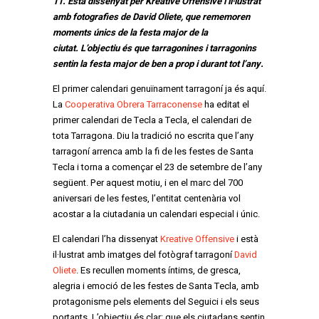
11.
Està dissenyat per Kreative Offensive i il·lustrat
amb fotografies de David Oliete, que rememoren
moments únics de la festa major de la
ciutat.
L’objectiu és que tarragonines i tarragonins
sentin la festa major de ben a prop i durant tot l’any.
El primer calendari genuïnament tarragoní ja és aquí.
La
Cooperativa Obrera Tarraconense
ha editat el
primer calendari de Tecla a Tecla, el calendari de
tota Tarragona. Diu la tradició no escrita que l’any
tarragoní arrenca amb la fi de les festes de Santa
Tecla i torna a començar el 23 de setembre de l’any
següent. Per aquest motiu, i en el marc del 700
aniversari de les festes, l’entitat centenària vol
acostar a la ciutadania un calendari especial i únic.
El calendari l’ha dissenyat
Kreative Offensive
i està
il·lustrat amb imatges del fotògraf tarragoní
David
Oliete
. Es recullen moments íntims, de gresca,
alegria i emoció de les festes de Santa Tecla, amb
protagonisme pels elements del Seguici i els seus
portants. L’objectiu és clar: que els ciutadans sentin