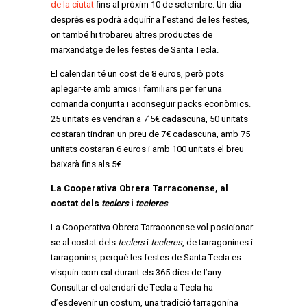
de la ciutat
fins al pròxim 10 de setembre. Un dia
després es podrà adquirir a l’estand de les festes,
on també hi trobareu altres productes de
marxandatge de les festes de Santa Tecla.
El calendari té un cost de 8 euros, però pots
aplegar-te amb amics i familiars per fer una
comanda conjunta i aconseguir packs econòmics.
25 unitats es vendran a 7’5€ cadascuna, 50 unitats
costaran tindran un preu de 7€ cadascuna, amb 75
unitats costaran 6 euros i amb 100 unitats el breu
baixarà fins als 5€.
La Cooperativa Obrera Tarraconense, al
costat dels
teclers
i
tecleres
La Cooperativa Obrera Tarraconense vol posicionar-
se al costat dels
teclers
i
tecleres
, de tarragonines i
tarragonins, perquè les festes de Santa Tecla es
visquin com cal durant els 365 dies de l’any.
Consultar el calendari de Tecla a Tecla ha
d’esdevenir un costum, una tradició tarragonina