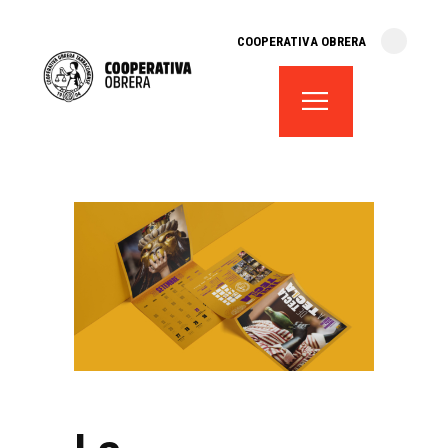
cooperativa obrera
COOPERATIVA OBRERA
fes-te soci
teatre el magatzem
aula de teatre
territori cooperatiu
monogràfics
lloguer d’espais