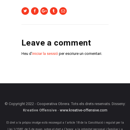
Leave a comment
Heu d'
iniciar la sessió
per escriure un comentari.
© Copyright 2022 - Cooperativa Obrera. Tots els drets reservats. Disseny:
Kreative Offensive
-
www.kreative-offensive.com
El dret a la pròpia imatge està reconegut a l´article 18 de la Constitució i regulat per la
Llei 1/1982, de 5 de maig, sobre el dret a l´honor, a la intimitat personal i familiar i a