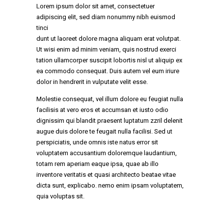
Lorem ipsum dolor sit amet, consectetuer
adipiscing elit, sed diam nonummy nibh euismod
tinci
dunt ut laoreet dolore magna aliquam erat volutpat.
Ut wisi enim ad minim veniam, quis nostrud exerci
tation ullamcorper suscipit lobortis nisl ut aliquip ex
ea commodo consequat. Duis autem vel eum iriure
dolor in hendrerit in vulputate velit esse.
Molestie consequat, vel illum dolore eu feugiat nulla
facilisis at vero eros et accumsan et iusto odio
dignissim qui blandit praesent luptatum zzril delenit
augue duis dolore te feugait nulla facilisi. Sed ut
perspiciatis, unde omnis iste natus error sit
voluptatem accusantium doloremque laudantium,
totam rem aperiam eaque ipsa, quae ab illo
inventore veritatis et quasi architecto beatae vitae
dicta sunt, explicabo. nemo enim ipsam voluptatem,
quia voluptas sit.