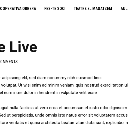
cooperativa obrera
OOPERATIVA OBRERA
FES-TE SOCI
TEATRE EL MAGATZEM
AUL
fes-te soci
teatre el magatzem
e Live
aula de teatre
COMMENTS
territori cooperatiu
 adipiscing elit, sed diam nonummy nibh euismod tinci
monogràfics
olutpat. Ut wisi enim ad minim veniam, quis nostrud exerci tation ull
um iriure dolor in hendrerit in vulputate velit esse.
lloguer d’espais
giat nulla facilisis at vero eros et accumsan et iusto odio dignissim 
i. Sed ut perspiciatis, unde omnis iste natus error sit voluptatem a
tore veritatis et quasi architecto beatae vitae dicta sunt, explicab