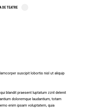
A DE TEATRE
amcorper suscipit lobortis nisl ut aliquip
qui blandit praesent luptatum zzril delenit
ccusantium doloremque laudantium, totam
o. nemo enim ipsam voluptatem, quia