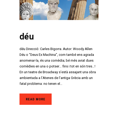
déu
déu Direcció: Carles Bigorra. Autor: Woody Allen
Déu o “Deus Ex Machina”, com també ens agrada
anomenar-la, és una comèdia; bé més aviat dues
comèdies en una o potser… fins i tot en són tres…!
En un teatre de Broadway s’està assajant una obra
ambientada a l’Atenes de l’antiga Grècia amb un
fatal problema: no tenen el…
READ MORE