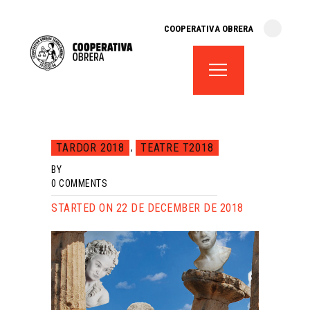
cooperativa obrera
COOPERATIVA OBRERA
fes-te soci
teatre el magatzem
aula de teatre
territori cooperatiu
monogràfics
TARDOR 2018
TEATRE T2018
,
lloguer d’espais
BY
0
COMMENTS
STARTED ON 22 DE DECEMBER DE 2018