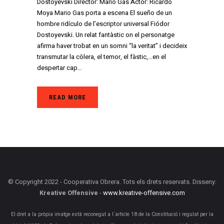
Dostoyevski Director: Mario Gas Actor: Ricardo
Moya Mario Gas porta a escena El sueño de un
hombre ridículo de l’escriptor universal Fiódor
Dostoyevski. Un relat fantàstic on el personatge
afirma haver trobat en un somni “la veritat” i decideix
transmutar la còlera, el temor, el fàstic,…en el
despertar cap…
READ MORE
© Copyright 2022 - Cooperativa Obrera. Tots els drets reservats. Disseny:
Kreative Offensive
-
www.kreative-offensive.com
El dret a la pròpia imatge està reconegut a l´article 18 de la Constitució i regulat per la