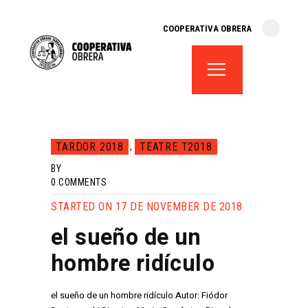
cooperativa obrera
COOPERATIVA OBRERA
fes-te soci
teatre el magatzem
aula de teatre
territori cooperatiu
monogràfics
TARDOR 2018
TEATRE T2018
,
lloguer d’espais
BY
0
COMMENTS
STARTED ON 17 DE NOVEMBER DE 2018
el sueño de un
hombre ridículo
el sueño de un hombre ridículo Autor: Fiódor