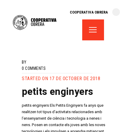
cooperativa obrera
COOPERATIVA OBRERA
fes-te soci
teatre el magatzem
aula de teatre
territori cooperatiu
monogràfics
BY
lloguer d’espais
0
COMMENTS
STARTED ON 17 DE OCTOBER DE 2018
petits enginyers
petits enginyers Els Petits Enginyers fa anys que
realitzen tot tipus d’activitats relacionades amb
l’ensenyament de ciència i tecnologia a nenes i
nens. Posen en contacte els joves amb les noves
tecnologies i els impulsen a aprendre mitjançant