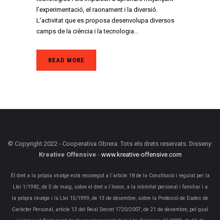
l’experimentació, el raonament i la diversió.
L’activitat que es proposa desenvolupa diversos
camps de la ciència i la tecnologia…
READ MORE
© Copyright 2022 - Cooperativa Obrera. Tots els drets reservats. Disseny:
Kreative Offensive
-
www.kreative-offensive.com
El dret a la pròpia imatge està reconegut a l´article 18 de la Constitució i regulat per la
Llei 1/1982, de 5 de maig, sobre el dret a l´honor, a la intimitat personal i familiar i a
la pròpia imatge i la Llei 15/1999, de 13 de desembre, sobre la Protecció de Dades de
Caràcter Personal, article 13 del Reial Decret 1720/2007, de 21 de desembre, pel qual