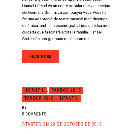
Hansel i Gretel és un conte popular que van escriure
els Germans Grimm. La companyia Veus-Veus ha
fet una adaptació de teatre musical molt divertida i
dinàmica, amb una escenografia i una estètica molt
cuidada que fascinarà a tota la família. Hansel i
Gretel són uns germans que hauran de…
READ MORE
INFANTIL
TARDOR 2018
,
,
TARDOR 2018 - INFANTIL
BY
0
COMMENTS
STARTED ON 28 DE OCTOBER DE 2018