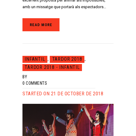
excel·lent proposta per animar als impossibles,
amb un missatge que portarà als espectadors…
READ MORE
INFANTIL
TARDOR 2018
,
,
TARDOR 2018 - INFANTIL
BY
0
COMMENTS
STARTED ON 21 DE OCTOBER DE 2018