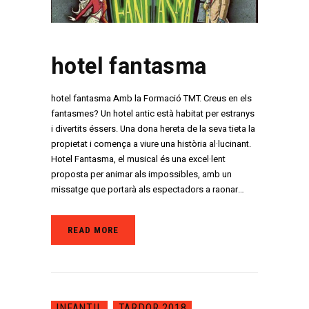
hotel fantasma
hotel fantasma Amb la Formació TMT. Creus en els
fantasmes? Un hotel antic està habitat per estranys
i divertits éssers. Una dona hereta de la seva tieta la
propietat i comença a viure una història al·lucinant.
Hotel Fantasma, el musical és una excel·lent
proposta per animar als impossibles, amb un
missatge que portarà als espectadors a raonar…
READ MORE
INFANTIL
TARDOR 2018
,
,