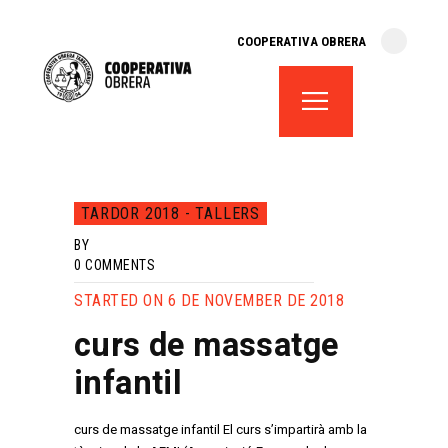
cooperativa obrera
COOPERATIVA OBRERA
fes-te soci
teatre el magatzem
aula de teatre
territori cooperatiu
monogràfics
TARDOR 2018 - TALLERS
lloguer d’espais
BY
0
COMMENTS
STARTED ON 6 DE NOVEMBER DE 2018
curs de massatge
infantil
curs de massatge infantil El curs s’impartirà amb la