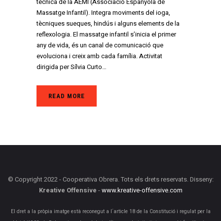
tècnica de la AEMI (Associació Espanyola de
Massatge Infantil). Integra moviments del ioga,
tècniques sueques, hindús i alguns elements de la
reflexologia. El massatge infantil s’inicia el primer
any de vida, és un canal de comunicació que
evoluciona i creix amb cada família. Activitat
dirigida per Sílvia Curto…
READ MORE
© Copyright 2022 - Cooperativa Obrera. Tots els drets reservats. Disseny:
Kreative Offensive
-
www.kreative-offensive.com
El dret a la pròpia imatge està reconegut a l´article 18 de la Constitució i regulat per la