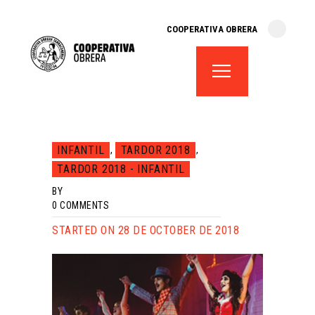
cooperativa obrera
COOPERATIVA OBRERA
fes-te soci
teatre el magatzem
aula de teatre
territori cooperatiu
monogràfics
INFANTIL
TARDOR 2018
,
,
lloguer d’espais
TARDOR 2018 - INFANTIL
BY
0
COMMENTS
STARTED ON 28 DE OCTOBER DE 2018