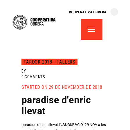
cooperativa obrera
COOPERATIVA OBRERA
fes-te soci
teatre el magatzem
aula de teatre
territori cooperatiu
monogràfics
TARDOR 2018 - TALLERS
lloguer d’espais
BY
0
COMMENTS
STARTED ON 29 DE NOVEMBER DE 2018
paradise d’enric
llevat
paradise d’enric llevat INAUGURACIÓ: 29 NOV a les