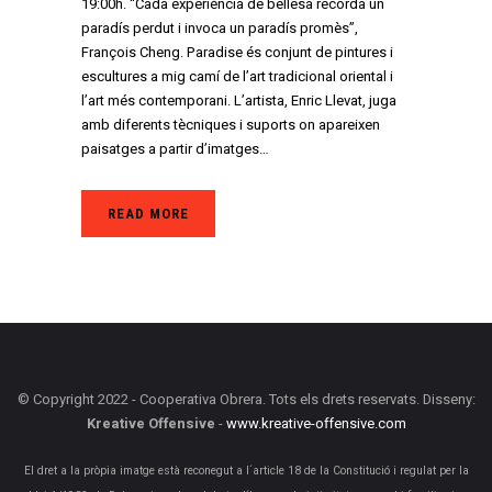
19:00h. “Cada experiència de bellesa recorda un
paradís perdut i invoca un paradís promès”,
François Cheng. Paradise és conjunt de pintures i
escultures a mig camí de l’art tradicional oriental i
l’art més contemporani. L’artista, Enric Llevat, juga
amb diferents tècniques i suports on apareixen
paisatges a partir d’imatges…
READ MORE
© Copyright 2022 - Cooperativa Obrera. Tots els drets reservats. Disseny:
Kreative Offensive
-
www.kreative-offensive.com
El dret a la pròpia imatge està reconegut a l´article 18 de la Constitució i regulat per la