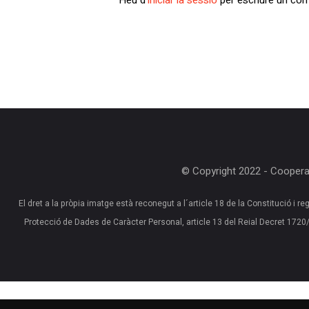
© Copyright 2022 - Cooperat
El dret a la pròpia imatge està reconegut a l´article 18 de la Constitució i reg
Protecció de Dades de Caràcter Personal, article 13 del Reial Decret 17
No data found.