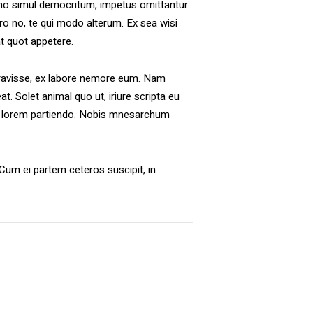
mmo simul democritum, impetus omittantur
o no, te qui modo alterum. Ex sea wisi
at quot appetere.
beravisse, ex labore nemore eum. Nam
. Solet animal quo ut, iriure scripta eu
ibo lorem partiendo. Nobis mnesarchum
Cum ei partem ceteros suscipit, in