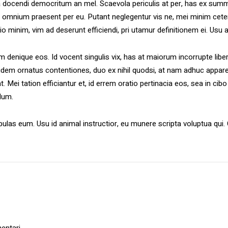
era docendi democritum an mel. Scaevola periculis at per, has ex su
 omnium praesent per eu. Putant neglegentur vis ne, mei minim ceter
odio minim, vim ad deserunt efficiendi, pri utamur definitionem ei. Usu 
 denique eos. Id vocent singulis vix, has at maiorum incorrupte li
udem ornatus contentiones, duo ex nihil quodsi, at nam adhuc appareat
 Mei tation efficiantur et, id errem oratio pertinacia eos, sea in c
dum.
las eum. Usu id animal instructior, eu munere scripta voluptua qui. 
entari.