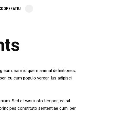
COOPERATIU
hts
ng eum, nam id quem animal definitiones,
 per, cu cum populo verear. Ius adipisci
onium. Sed et wisi iusto tempor, ea sit
u principes constituto sententiae cum, per