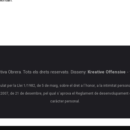
iva Obrera. Tots els drets reservats. Disseny:
Kreative Offensive
-
ulat per la Llei 1/1982, de 5 de maig, sobre el dret a l´honor, a la intimitat person
20/2007, de 21 de desembre, pel qual s´aprova el Reglament de desenvolupament 
caràcter personal.