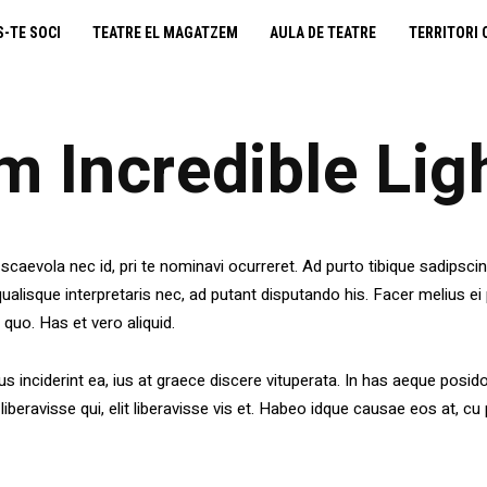
cooperativa obrera
S-TE SOCI
TEATRE EL MAGATZEM
AULA DE TEATRE
TERRITORI 
fes-te soci
teatre el magatzem
 Incredible Lig
aula de teatre
territori cooperatiu
scaevola nec id, pri te nominavi ocurreret. Ad purto tibique sadipsci
l qualisque interpretaris nec, ad putant disputando his. Facer melius ei
monogràfics
 quo. Has et vero aliquid.
lloguer d’espais
us inciderint ea, ius at graece discere vituperata. In has aeque posid
liberavisse qui, elit liberavisse vis et. Habeo idque causae eos at, c