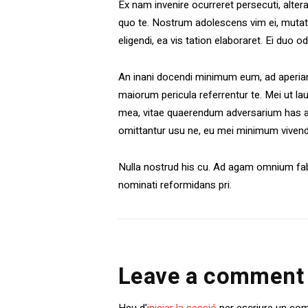
Ex nam invenire ocurreret persecuti, alt
quo te. Nostrum adolescens vim ei, mutat
eligendi, ea vis tation elaboraret. Ei duo 
An inani docendi minimum eum, ad aperiam
maiorum pericula referrentur te. Mei ut la
mea, vitae quaerendum adversarium has at.
omittantur usu ne, eu mei minimum viven
Nulla nostrud his cu. Ad agam omnium fabu
nominati reformidans pri.
Leave a comment
Heu d'
iniciar la sessió
per escriure un com