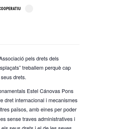
COOPERATIU
sociació pels drets dels
splaçats” treballem perquè cap
s seus drets.
 fonamentals Estel Cánovas Pons
re dret internacional i mecanismes
ltres països, amb eines per poder
ines sense traves administratives i
els seus drets i el de les seves