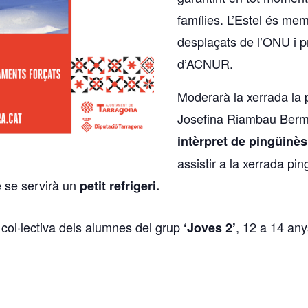
famílies. L’Estel és me
desplaçats de l’ONU i 
d’ACNUR.
Moderarà la xerrada la 
Josefina Riambau Ber
intèrpret de pingüinès
assistir a la xerrada pi
e se servirà un
petit refrigeri.
col·lectiva dels alumnes del grup
, 12 a 14 any
‘Joves 2’