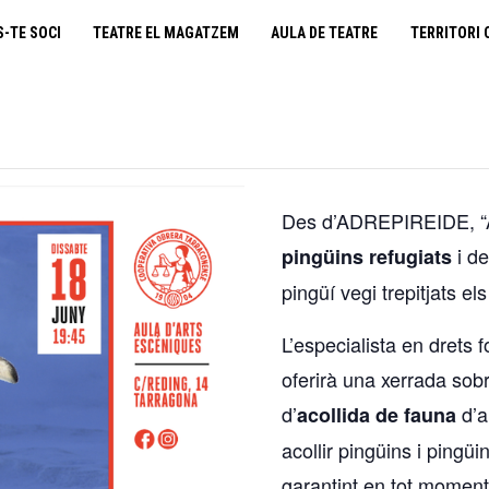
cooperativa obrera
S-TE SOCI
TEATRE EL MAGATZEM
AULA DE TEATRE
TERRITORI 
fes-te soci
teatre el magatzem
aula de teatre
Des d’ADREPIREIDE, “As
territori cooperatiu
i de
pingüins refugiats
pingüí vegi trepitjats el
monogràfics
L’especialista en drets
lloguer d’espais
oferirà una xerrada sob
d’
d’a
acollida de fauna
acollir pingüins i pingü
garantint en tot moment 